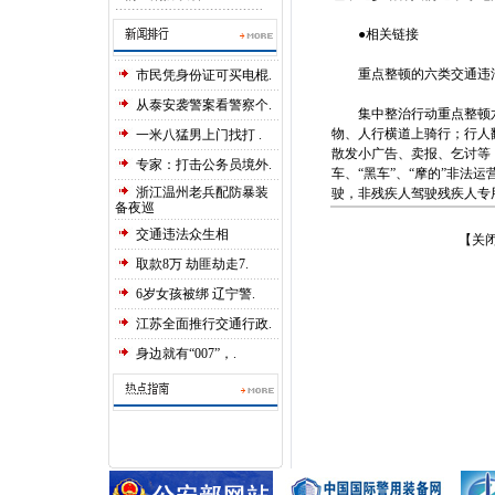
●相关链接
重点整顿的六类交通违
市民凭身份证可买电棍.
从泰安袭警案看警察个.
集中整治行动重点整顿六
物、人行横道上骑行；行人
一米八猛男上门找打 .
散发小广告、卖报、乞讨等
专家：打击公务员境外.
车、“黑车”、“摩的”非
浙江温州老兵配防暴装
驶，非残疾人驾驶残疾人专
备夜巡
交通违法众生相
【
关
取款8万 劫匪劫走7.
6岁女孩被绑 辽宁警.
江苏全面推行交通行政.
身边就有“007”，.