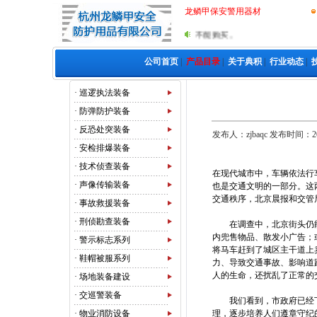
龙鳞甲保安警用器材
供应，其他任何单位和个人在未经公安授权的情况下不能购买。
公司首页
|
产品目录
|
关于典积
|
行业动态
|
·
巡逻执法装备
·
防弹防护装备
·
反恐处突装备
发布人：zjbaqc 发布时间：
·
安检排爆装备
·
技术侦查装备
在现代城市中，车辆依法行
·
声像传输装备
也是交通文明的一部分。这
交通秩序，北京晨报和交管
·
事故救援装备
·
刑侦勘查装备
在调查中，北京街头仍能
内兜售物品、散发小广告；
·
警示标志系列
将马车赶到了城区主干道上
·
鞋帽被服系列
力、导致交通事故、影响道
人的生命，还扰乱了正常的
·
场地装备建设
·
交巡警装备
我们看到，市政府已经下
·
物业消防设备
理，逐步培养人们遵章守纪