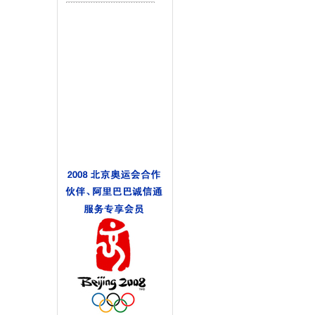
龙鳞甲塑钢橡筋手铐套
龙鳞甲塑钢通用手铐套
龙鳞甲考杜拉工作包