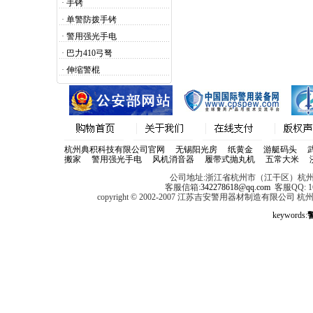
·
手铐
·
单警防拨手铐
·
警用强光手电
龙鳞甲塑钢通用套件
·
巴力410弓弩
·
伸缩警棍
龙鳞甲塑钢侧开套件
杭州典积科技有限公司官网
无锡阳光房
纸黄金
游艇码头
搬家
警用强光手电
风机消音器
履带式抛丸机
五常大米
公司地址:浙江省杭州市（江干区）杭州经
客服信箱:
342278618@qq.com
客服QQ: 168
copyright © 2002-2007 江苏吉安警用器材制造有限公
keywords:
龙鳞甲塑钢双排V型弹夹套