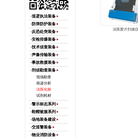
·巡逻执法装备
·防弹防护装备
法医胶片扫描
·反恐处突装备
龙鳞甲塑钢侧开套件
·安检排爆装备
·技术侦查装备
·声像传输装备
·事故救援装备
·刑侦勘查装备
·
现场勘查
龙鳞甲塑钢双排V型弹夹套
·
痕迹分析
·
法医化验
·
试剂耗材
·警示标志系列
·鞋帽被服系列
·场地装备建设
龙鳞甲塑钢双锁枪套
·交巡警装备
·物业消防设备