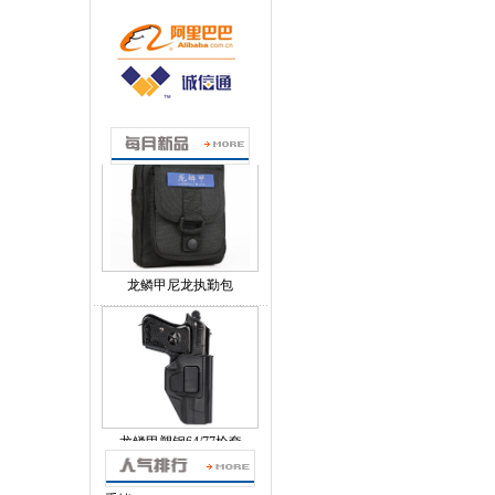
龙鳞甲战术防割手套
龙鳞甲尼龙执勤包
龙鳞甲塑钢64/77枪套