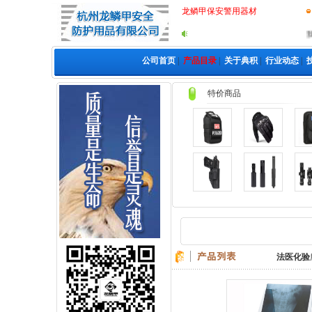
龙鳞甲战术防割手套
龙鳞甲保安警用器材
我
公司首页
|
产品目录
|
关于典积
|
行业动态
|
特价商品
龙鳞甲尼龙执勤包
龙鳞甲塑钢64/77枪套
法医化验
龙鳞甲塑钢通用套件